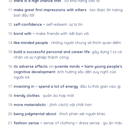
there is a high chance that
: có khả năng cao là
make great first impressions with others
: tạo được ấn tượng
ban đầu
tốt
self-confidence
= self-esteem: sự tự tin
bond with
= make friends with: kết bạn với
like-minded people :
những người chung sở thích quan điểm
build a successful personal and career life:
gây dựng 1 cs cá
nhân và sự
nghiệp thành công
its adverse effects
on
juvenile minds = harm young people’s
cognitive
development
:
ảnh hưởng xấu đến suy nghĩ của
người trẻ
investing in
=
spend a lot of energy
: đầu tư thời gian vào gì
trendy clothes
: quần áo hợp mốt
more materialistic :
(tính cách) vật chất hơn
being judgmental about
: thích phán xét người khác
fashion sense
= sense of clothing = dress sense :
gu ăn mặc