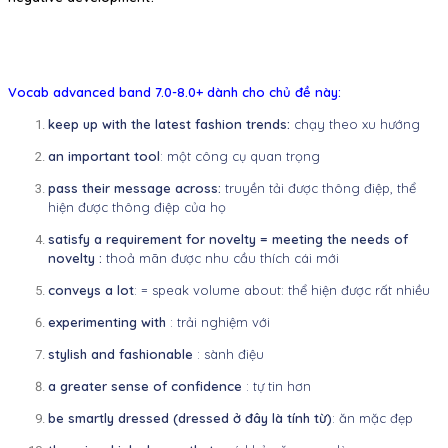
Vocab advanced band 7.0-8.0+ dành cho chủ đề này:
keep up with the latest fashion trends:
chạy theo xu hướng
an important tool
: một công cụ quan trọng
pass their message across:
truyền tải được thông điệp, thể
hiện được
thông điệp của họ
satisfy a requirement for novelty = meeting the needs of
novelty :
thoả
mãn được nhu cầu thích cái mới
conveys a lot
: = speak volume about: thể hiện được rất nhiều
experimenting with
: trải nghiệm với
stylish and fashionable
: sành điệu
a greater sense of confidence
: tự tin hơn
be smartly dressed (dressed ở đây là tính từ)
: ăn mặc đẹp