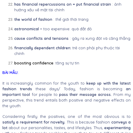
has financial repercussions on = put financial strain
: ảnh
hưởng xấu về
mặt tài chính
the world of fashion
: thế giới thời trang
astronomical
= too expensive:
quá đắt đỏ
cause
conflicts and tensions
: gây ra xung đột và căng thẳng
financially dependent children:
trẻ con phải phụ thuộc tài
chính
boosting confidence
: tăng sự tự tin
BÀI MẪU:
It is increasingly common for the youth to
keep up with the latest
fashion
trends
these days/ Today, fashion is becoming
an
important tool
for people
to
pass their message across.
From my
perspective, this trend entails both positive and negative effects on
the youth.
Considering firstly the positives, one of the most obvious is to
satisfy a
requirement for novelty.
This is because fashion
conveys a
lot
about our
personalities, tastes, and lifestyles. Thus,
experimenting