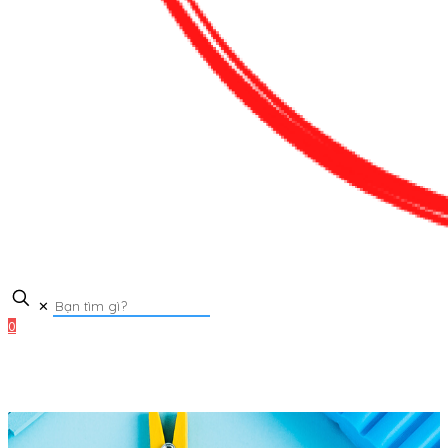
✕
0
0₫