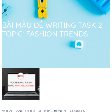
BÀI MẪU ĐỀ WRITING TASK 2
TOPIC: FASHION TRENDS
VOCAB BAND 7.8-8.0 FOR TOPIC #ONLINE_COURSES