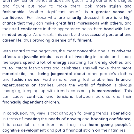
with
new fashion trends enables the youth to try out different styles
and figure out how to make them look more
stylish and
fashionable
. Another significant benefit is
a greater
sense of
confidence
. For those who are
smartly dressed
,
there is a high
chance that
they can
make great first impressions with others
, and
their
self-confidence
in their appearance helps them
bond with like-
minded people
. As
a result, this can
build a successful personal and
career life
, thus
providing a
sense of fulfillment.
With regard to the negatives, the most noticeable one is
its adverse
effects
on
juvenile minds.
Instead of
investing in
books and study,
teenagers
spend a lot of energy
searching for
trendy clothes
and
try to imitate fashionistas and celebrities. This will make them
more
materialistic
, thus
being
judgmental about
other people’s clothes
and
fashion sense
. Furthermore,
being fashionable
has financial
repercussions on
families. Since
the world of
fashion
is always
changing, keeping up with trends constantly is
astronomical
.
This
can cause
conflicts and tensions
between parents and their
financially
dependent children.
In conclusion, my view is that although following trends is
beneficial
in terms of
meeting the needs of novelty
and
boosting confidence
,
it is essential to consider that they also
harm young people’s
cognitive development
and
put a
financial strain on
their families.