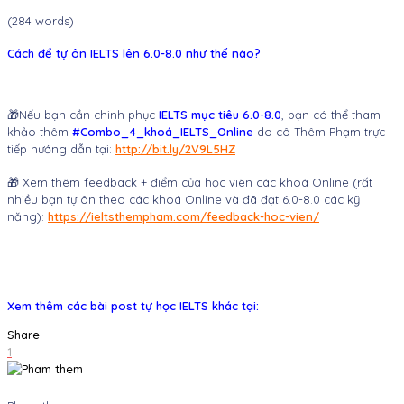
(284 words)
Cách để tự ôn IELTS lên 6.0-8.0 như thế nào?
🎁
Nếu bạn cần chinh phục
IELTS mục tiêu 6.0-8.0
, bạn có thể tham
khảo thêm
#Combo_4_khoá_IELTS_Online
do cô Thêm Phạm trực
tiếp hướng dẫn tại:
http://bit.ly/2V9L5HZ
🎁 Xem thêm feedback + điểm của học viên các khoá Online (rất
nhiều bạn tự ôn theo các khoá Online và đã đạt 6.0-8.0 các kỹ
năng):
https://ieltsthempham.com/feedback-hoc-vien/
Xem thêm các bài post tự học IELTS khác tại:
Share
1