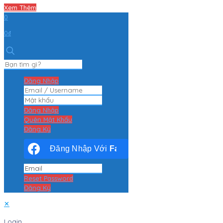
Xem Thêm
0
0₫
Đăng Nhập
Đăng Nhập
Quên Mật Khẩu
Đăng Ký
Đăng Nhập Với
Facebook
Reset Password
Đăng Ký
✕
Login